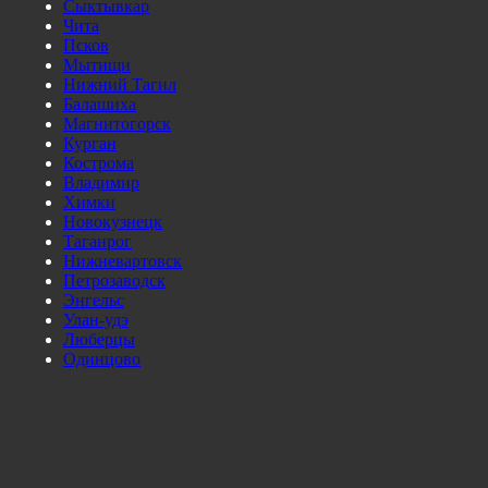
Сыктывкар
Чита
Псков
Мытищи
Нижний Тагил
Балашиха
Магнитогорск
Курган
Кострома
Владимир
Химки
Новокузнецк
Таганрог
Нижневартовск
Петрозаводск
Энгельс
Улан-удэ
Люберцы
Одинцово