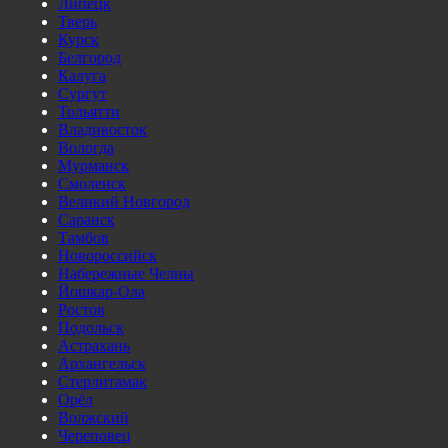
Липецк
Тверь
Курск
Белгород
Калуга
Сургут
Тольятти
Владивосток
Вологда
Мурманск
Смоленск
Великий Новгород
Саранск
Тамбов
Новороссийск
Набережные Челны
Йошкар-Ола
Ростов
Подольск
Астрахань
Архангельск
Стерлитамак
Орёл
Волжский
Череповец