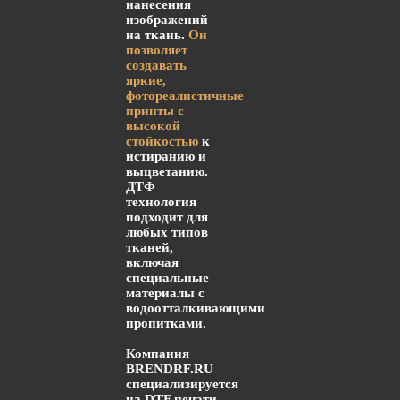
нанесения
изображений
на ткань.
Он
позволяет
создавать
яркие,
фотореалистичные
принты с
высокой
стойкостью
к
истиранию и
выцветанию.
ДТФ
технология
подходит для
любых типов
тканей,
включая
специальные
материалы с
водоотталкивающими
пропитками.
Компания
BRENDRF.RU
специализируется
на DTF печати