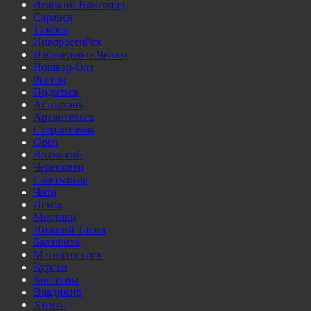
Великий Новгород
Саранск
Тамбов
Новороссийск
Набережные Челны
Йошкар-Ола
Ростов
Подольск
Астрахань
Архангельск
Стерлитамак
Орёл
Волжский
Череповец
Сыктывкар
Чита
Псков
Мытищи
Нижний Тагил
Балашиха
Магнитогорск
Курган
Кострома
Владимир
Химки