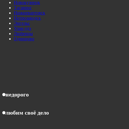
Новокузнецк
Таганрог
Нижневартовск
Петрозаводск
Энгельс
Улан-удэ
Люберцы
Одинцово
недорого
любим своё дело